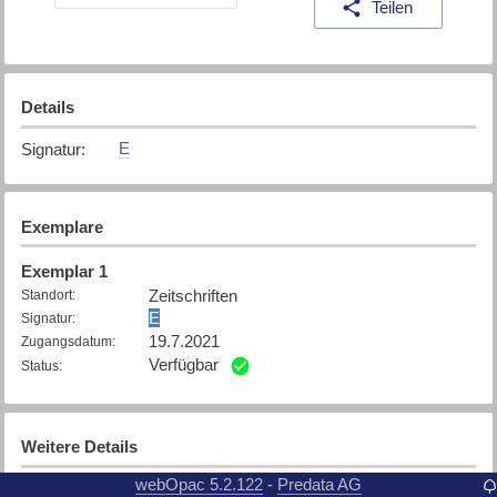
Teilen
Details
E
Signatur
:
Exemplare
Exemplar
1
Zeitschriften
Standort
:
E
Signatur
:
19.7.2021
Zugangsdatum
:
Verfügbar
Status
:
Weitere Details
webOpac 5.2.122
Predata AG
-
Stuttgart : Motor Presse
Verlag
: