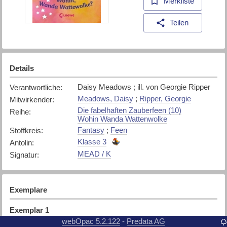
Merkliste
Teilen
Details
Daisy Meadows ; ill. von Georgie Ripper
Verantwortliche
:
Meadows, Daisy
;
Ripper, Georgie
Mitwirkender
:
Die fabelhaften Zauberfeen (10)
Reihe
:
Wohin Wanda Wattenwolke
Fantasy
;
Feen
Stoffkreis
:
Klasse 3
Antolin
:
MEAD / K
Signatur
:
Exemplare
Exemplar
1
webOpac 5.2.122
Predata AG
-
Belletristik
Standort
: