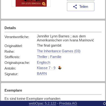
Teilen
Details
Jennifer Lynn Barnes ; aus dem
Verantwortliche
:
Amerikanischen von Ivana Marinović
The final gambit
Originaltitel
:
The Inheritance Games (03)
Reihe
:
Thriller
;
Familie
Stoffkreis
:
Englisch
Originalsprache
:
Klasse 7 - 9
Antolin
:
BARN
Signatur
:
Exemplare
Es sind keine Exemplare vorhanden
webOpac 5.2.122
Predata AG
-