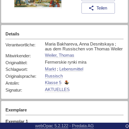
Teilen
Details
Maria Bakhareva, Anna Desnitskaya ;
Verantwortliche
:
aus dem Russischen von Thomas Weiler
Weiler, Thomas
Mitwirkender
:
Fermerskie rynki mira
Originaltitel
:
Markt
;
Lebensmittel
Schlagwort
:
Russisch
Originalsprache
:
Klasse 5
Antolin
:
AKTUELLES
Signatur
:
Exemplare
Exemplar
1
webOpac 5.2.122
Predata AG
-
Gesellschaft & Geschichte
Standort
: