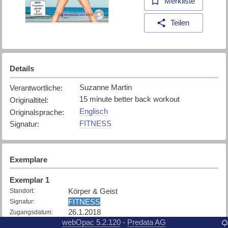
Merkliste
Teilen
Details
Suzanne Martin
Verantwortliche
:
15 minute better back workout
Originaltitel
:
Englisch
Originalsprache
:
FITNESS
Signatur
:
Exemplare
Exemplar
1
Körper & Geist
Standort
:
FITNESS
Signatur
:
26.1.2018
Zugangsdatum
:
webOpac 5.2.120
Predata AG
-
Ausgeliehen bis 08.08.2026
Status
: