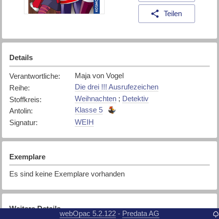
Teilen
Details
Maja von Vogel
Verantwortliche
:
Die drei !!! Ausrufezeichen
Reihe
:
Weihnachten
;
Detektiv
Stoffkreis
:
Klasse 5
Antolin
:
WEIH
Signatur
:
Exemplare
Es sind keine Exemplare vorhanden
Weitere Details
webOpac 5.2.122
Predata AG
-