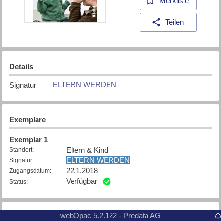
Merkliste
Teilen
Details
ELTERN WERDEN
Signatur
:
Exemplare
Exemplar
1
Eltern & Kind
Standort
:
ELTERN WERDEN
Signatur
:
22.1.2018
Zugangsdatum
:
Verfügbar
Status
:
webOpac 5.2.122
Predata AG
-
Weitere Details