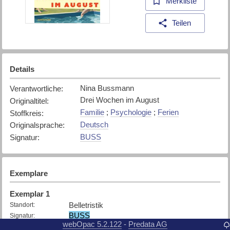
Merkliste
Teilen
Details
Nina Bussmann
Verantwortliche
:
Drei Wochen im August
Originaltitel
:
Familie
;
Psychologie
;
Ferien
Stoffkreis
:
Deutsch
Originalsprache
:
BUSS
Signatur
:
Exemplare
Exemplar
1
Belletristik
Standort
:
BUSS
Signatur
:
webOpac 5.2.122
Predata AG
-
26.5.2025
Zugangsdatum
: