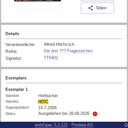
Teilen
Details
Alfred Hitchcock
Verantwortliche
:
Die drei ??? Fragezeichen
Reihe
:
TT0402
Signatur
:
Exemplare
Exemplar
1
Hörbücher
Standort
:
HITC
Signatur
:
15.7.2008
Zugangsdatum
:
Ausgeliehen bis 28.08.2026
Status
:
webOpac 5.2.122
Predata AG
-