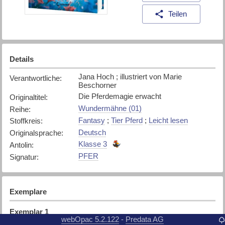
Teilen
Details
Jana Hoch ; illustriert von Marie
Verantwortliche
:
Beschorner
Die Pferdemagie erwacht
Originaltitel
:
Wundermähne (01)
Reihe
:
Fantasy
;
Tier Pferd
;
Leicht lesen
Stoffkreis
:
Deutsch
Originalsprache
:
Klasse 3
Antolin
:
PFER
Signatur
:
Exemplare
Exemplar
1
webOpac 5.2.122
Predata AG
-
Belletristik
Standort
: