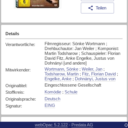
Teilen
Details
Filmregisseur: Sönke Wortmann ;
Verantwortliche
:
Drehbuchautor: Jan Weiler ; Komponist:
Martin Todsharow ; Schauspieler: Florian
David Fitz, Anke Engelke, Justus von
Dohnányi [und andere]
Wortmann, Sönke
;
Weiler, Jan
;
Mitwirkender
:
Todsharow, Martin
;
Fitz, Florian David
;
Engelke, Anke
;
Dohnányi, Justus von
Eingeschlossene Gesellschaft
Originaltitel
:
Komödie
;
Schule
Stoffkreis
:
Deutsch
Originalsprache
:
EING
Signatur
:
webOpac 5.2.122
Predata AG
-
Exemplare