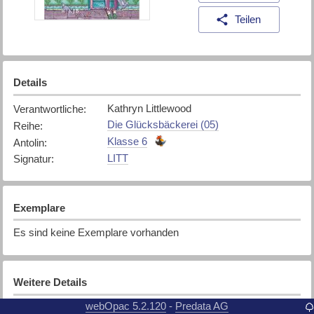
Teilen
Details
Kathryn Littlewood
Verantwortliche
:
Die Glücksbäckerei (05)
Reihe
:
Klasse 6
Antolin
:
LITT
Signatur
:
Exemplare
Es sind keine Exemplare vorhanden
Weitere Details
webOpac 5.2.120
Predata AG
-
Littlewood, Kathryn
Urheber
: