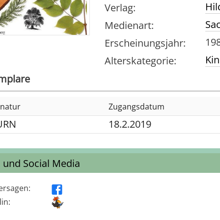
Hil
Verlag
:
Sa
Medienart
:
19
Erscheinungsjahr
:
Kin
Alterskategorie
:
mplare
gnatur
Zugangsdatum
URN
18.2.2019
s und Social Media
ersagen
:
in: