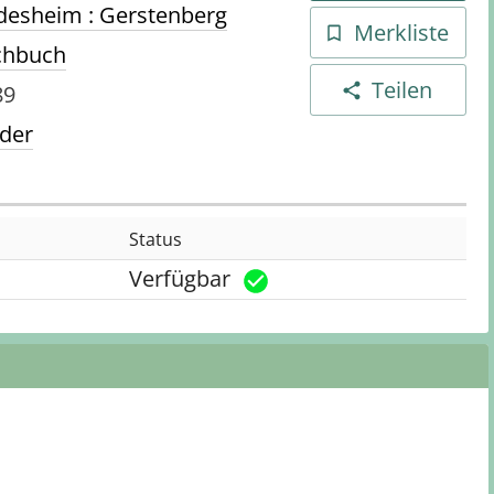
desheim : Gerstenberg
Merkliste
chbuch
Teilen
89
der
Status
Verfügbar