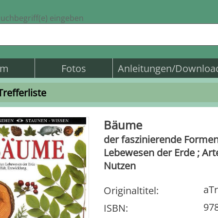
uchbegriff(e) eingeben
am
Fotos
Anleitungen/Downloa
Trefferliste
Bäume
der faszinierende Forme
Lebewesen der Erde ; Arte
Nutzen
aTr
Originaltitel
:
978
ISBN
: