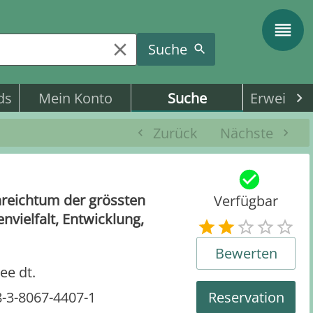
Suche
ds
Mein Konto
Suche
Erweitert
Zurück
Nächste
nreichtum der grössten
Verfügbar
nvielfalt, Entwicklung,
Bewerten
ee dt.
-3-8067-4407-1
Reservation