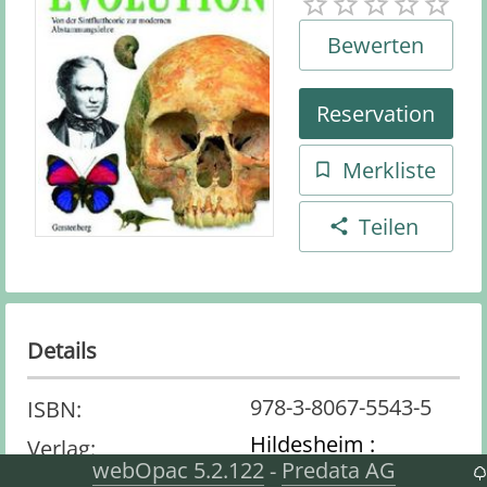
Bewerten
Reservation
Merkliste
Teilen
Details
978-3-8067-5543-5
ISBN
:
Hildesheim :
Verlag
:
webOpac 5.2.122
Predata AG
-
Gerstenberg