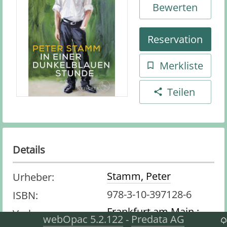
Bewerten
Reservation
Merkliste
Teilen
Details
Stamm, Peter
Urheber
:
978-3-10-397128-6
ISBN
:
Frankfurt am Main :
Verlag
:
webOpac 5.2.122
Predata AG
-
Fischer