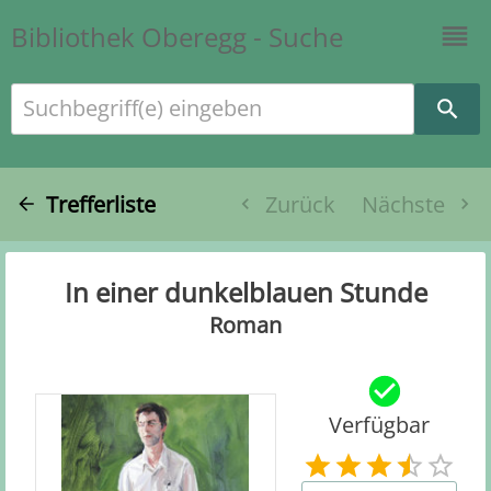
Bibliothek Oberegg - Suche
Suchbegriff(e) eingeben
Trefferliste
Zurück
Nächste
In einer dunkelblauen Stunde
Roman
Verfügbar