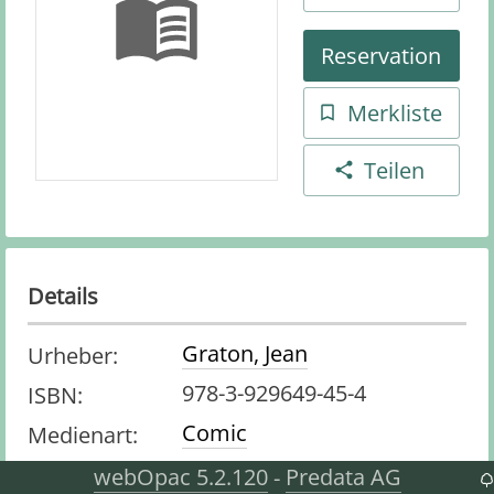
Reservation
Merkliste
Teilen
Details
Graton, Jean
Urheber
:
978-3-929649-45-4
ISBN
:
Comic
Medienart
:
webOpac 5.2.120
Predata AG
-