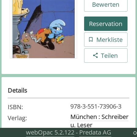
Bewerten
Reservation
Merkliste
Teilen
Details
978-3-551-73906-3
ISBN
:
München : Schreiber
Verlag
:
u. Leser
webOpac 5.2.122
Predata AG
-
Comic
Medienart
: