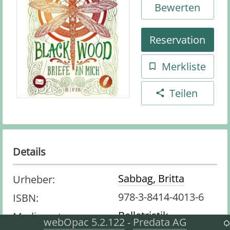
Bewerten
Reservation
Merkliste
Teilen
Details
Sabbag, Britta
Urheber
:
978-3-8414-4013-6
ISBN
:
Belletristik
Medienart
:
webOpac 5.2.122
Predata AG
-