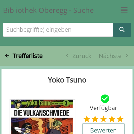
Bibliothek Oberegg - Suche
Suchbegriff(e) eingeben
Trefferliste
Zurück
Nächste
Yoko Tsuno
Verfügbar
Bewerten