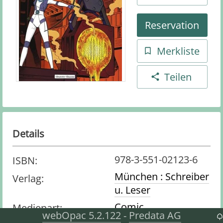
Reservation
Merkliste
Teilen
Details
978-3-551-02123-6
ISBN
:
München : Schreiber
Verlag
:
u. Leser
Comic
Medienart
:
webOpac 5.2.122
Predata AG
-