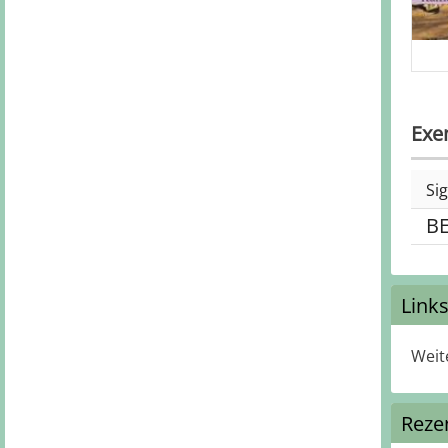
Exe
Si
B
Link
Weit
Reze