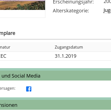
20
Erscheinungsjahr
:
Ju
Alterskategorie
:
mplare
gnatur
Zugangsdatum
EEC
31.1.2019
s und Social Media
ersagen
:
nsionen