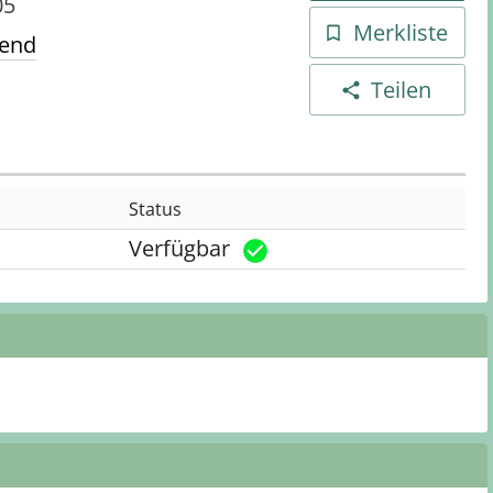
05
Merkliste
gend
Teilen
Status
Verfügbar