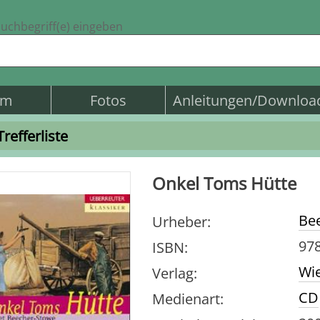
uchbegriff(e) eingeben
am
Fotos
Anleitungen/Downloa
Trefferliste
Onkel Toms Hütte
Bee
Urheber
:
978
ISBN
:
Wie
Verlag
:
CD
Medienart
: