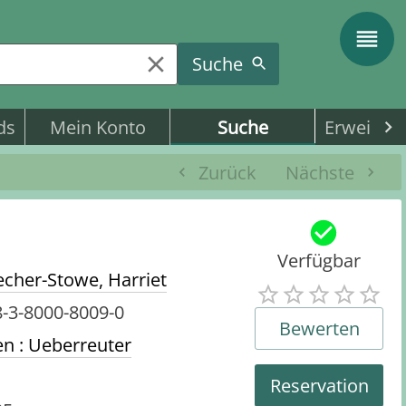
Suche
ds
Mein Konto
Suche
Erweitert
Zurück
Nächste
Verfügbar
cher-Stowe, Harriet
-3-8000-8009-0
Bewerten
n : Ueberreuter
Reservation