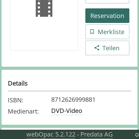
Reservation
Merkliste
Teilen
Details
8712626999881
ISBN
:
DVD-Video
Medienart
:
webOpac 5.2.122
Predata AG
-