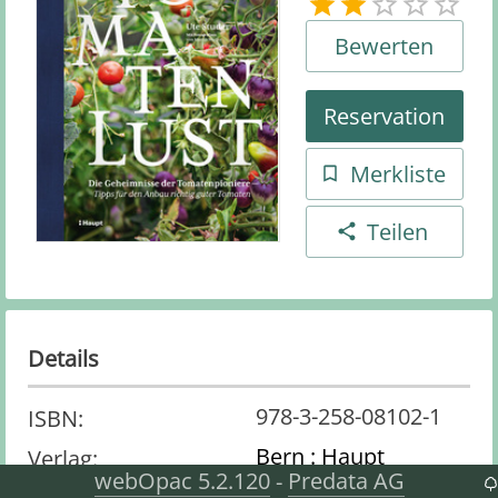
Bewerten
Reservation
Merkliste
Teilen
Details
978-3-258-08102-1
ISBN
:
Bern : Haupt
Verlag
:
webOpac 5.2.120
Predata AG
-
Sachbuch