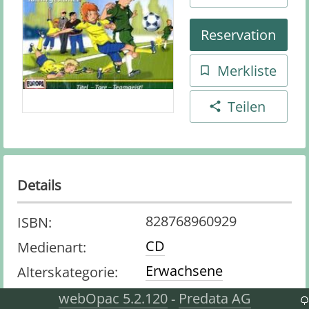
Reservation
Merkliste
Teilen
Details
828768960929
ISBN
:
CD
Medienart
:
Erwachsene
Alterskategorie
:
webOpac 5.2.120
Predata AG
-