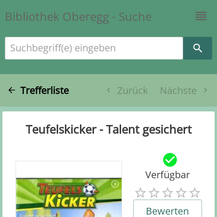
Bibliothek Oberegg - Suche
Suchbegriff(e) eingeben
Trefferliste
Zurück
Nächste
Teufelskicker - Talent gesichert
Verfügbar
Bewerten