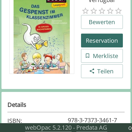
Bewerten
Reservation
Merkliste
Teilen
Details
978-3-7373-3461-7
ISBN
:
webOpac 5.2.120
Predata AG
-
Belletristik
Medienart
: