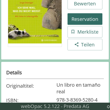
Bewerten
Reservation
Merkliste
Teilen
Details
Un libro en tamaño
Originaltitel
:
real
978-3-8369-5280-4
ISBN
:
webOpac 5.2.122
Predata AG
-
Sachbuch
Medienart
: