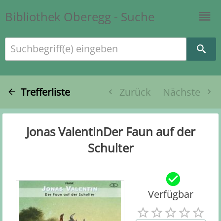
Bibliothek Oberegg - Suche
Suchbegriff(e) eingeben
Trefferliste
Zurück
Nächste
Jonas ValentinDer Faun auf der
Schulter
Verfügbar