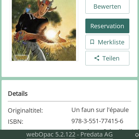
Bewerten
Reservation
Merkliste
Teilen
Details
Un faun sur l'épaule
Originaltitel
:
978-3-551-77415-6
ISBN
:
München : Schreiber
Verlag
:
webOpac 5.2.122
Predata AG
-