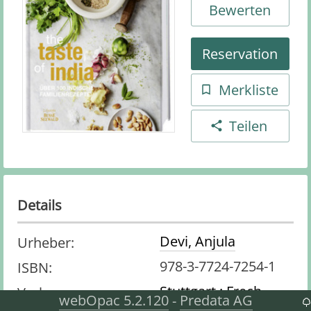
Bewerten
Reservation
Merkliste
Teilen
Details
Devi, Anjula
Urheber
:
978-3-7724-7254-1
ISBN
:
Stuttgart : Frech
Verlag
:
webOpac 5.2.120
Predata AG
-