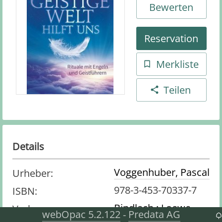
Bewerten
Reservation
Merkliste
Teilen
Details
Voggenhuber, Pascal
Urheber
:
978-3-453-70337-7
ISBN
:
Bindlach : Loewe
Verlag
:
webOpac 5.2.122
Predata AG
-