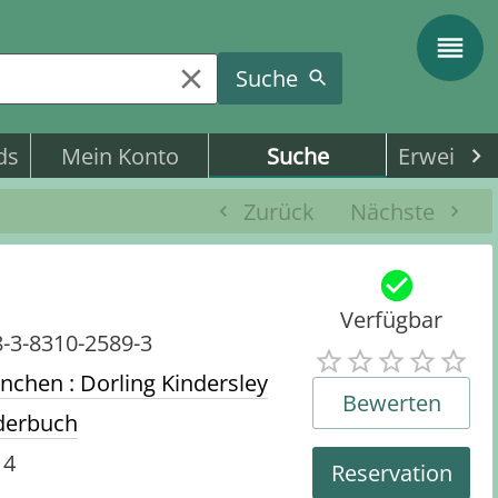
Suche
ds
Mein Konto
Suche
Erweitert
Zurück
Nächste
Verfügbar
-3-8310-2589-3
chen : Dorling Kindersley
Bewerten
derbuch
14
Reservation