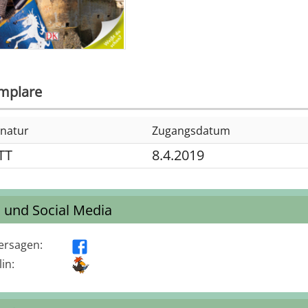
mplare
gnatur
Zugangsdatum
TT
8.4.2019
s und Social Media
ersagen
:
in: