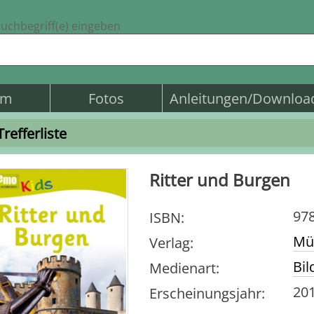
uchbegriff(e) eingeben
am
Fotos
Anleitungen/Downloa
Trefferliste
Ritter und Burgen
978
ISBN
:
Mün
Verlag
:
Bil
Medienart
:
20
Erscheinungsjahr
: