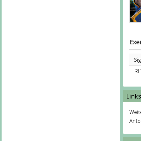
Exe
Si
RI
Link
Weit
Antol