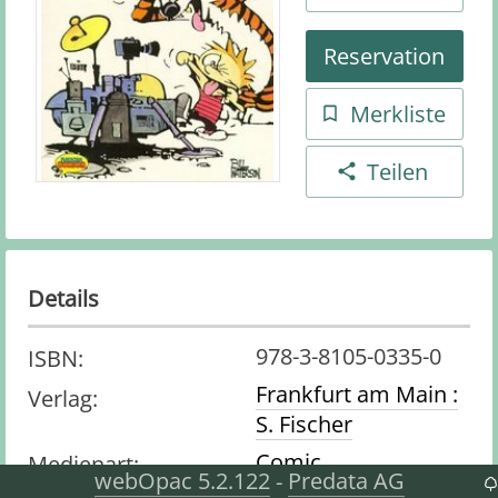
Reservation
Merkliste
Teilen
Details
978-3-8105-0335-0
ISBN
:
Frankfurt am Main :
Verlag
:
S. Fischer
Comic
Medienart
:
webOpac 5.2.122
Predata AG
-