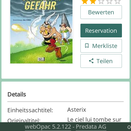
Bewerten
Reservation
Merkliste
Teilen
Details
Asterix
Einheitssachtitel
:
Le ciel lui tombe sur
Originaltitel
:
webOpac 5.2.122
Predata AG
-
la tête