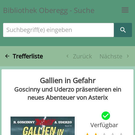
Bibliothek Oberegg - Suche
Suchbegriff(e) eingeben
Trefferliste
Zurück
Nächste
Gallien in Gefahr
Goscinny und Uderzo präsentieren ein
neues Abenteuer von Asterix
Verfügbar