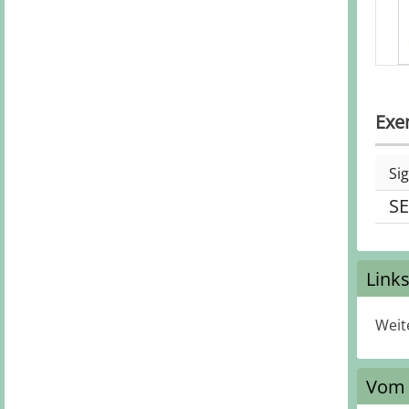
Exe
Si
SE
Link
Weit
Vom 