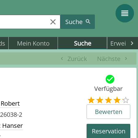
Suche
ds
Mein Konto
Suche
Erweitert
Zurück
Nächste
Verfügbar
 Robert
Bewerten
-26038-2
: Hanser
Reservation
k