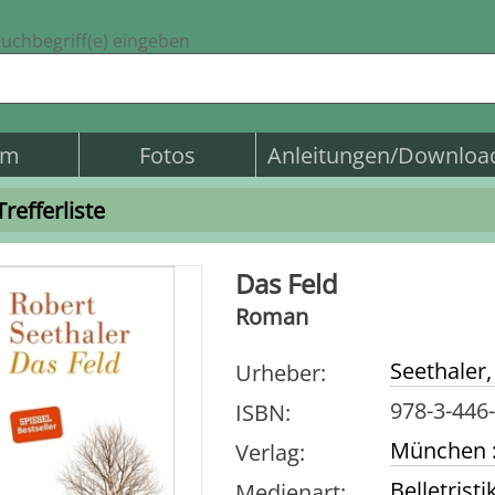
uchbegriff(e) eingeben
am
Fotos
Anleitungen/Downloa
Trefferliste
Das Feld
Roman
Seethaler,
Urheber
:
978-3-446
ISBN
:
München 
Verlag
:
Belletristi
Medienart
: