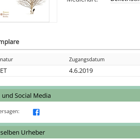
mplare
gnatur
Zugangsdatum
ET
4.6.2019
s und Social Media
ersagen
:
selben Urheber