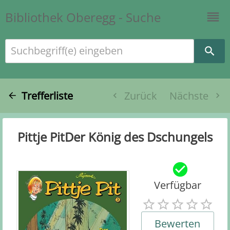
Bibliothek Oberegg - Suche
Suchbegriff(e) eingeben
Trefferliste
Zurück
Nächste
Pittje PitDer König des Dschungels
Verfügbar
Bewerten