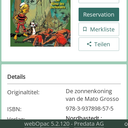
Reservation
Merkliste
Teilen
Details
De zonnenkoning
Originaltitel
:
van de Mato Grosso
978-3-937898-57-5
ISBN
:
Nordhastedt :
Verlag
:
webOpac 5.2.120
Predata AG
-
Epsilon