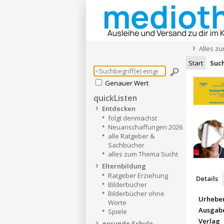
Alles z
Start
Suc
Genauer Wert
quickListen
Entdecken
folgt denmächst
Neuanschaffungen 2026
alle Ratgeber &
Sachbücher
alles zum Thema Sucht
Elternbildung
Ratgeber Erziehung
Details
Bilderbücher
Bilderbücher ohne
Urhebe
Worte
Ausgab
Spiele
Verlag
gesunde Schule