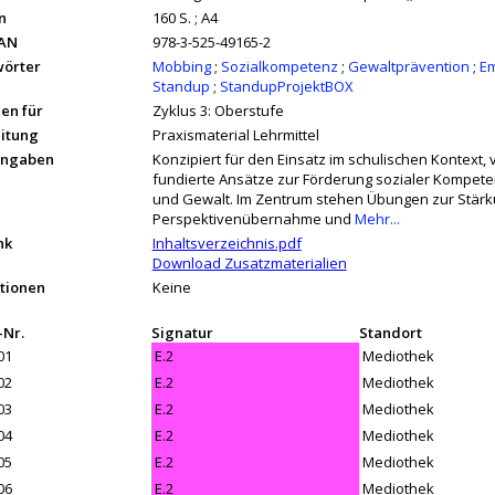
n
160 S. ; A4
EAN
978-3-525-49165-2
wörter
Mobbing
;
Sozialkompetenz
;
Gewaltprävention
;
Em
Standup
;
StandupProjektBOX
en für
Zyklus 3: Oberstufe
itung
Praxismaterial Lehrmittel
angaben
Konzipiert für den Einsatz im schulischen Kontext, 
fundierte Ansätze zur Förderung sozialer Kompet
und Gewalt. Im Zentrum stehen Übungen zur Stärk
Perspektivenübernahme und
Mehr...
nk
Inhaltsverzeichnis.pdf
Download Zusatzmaterialien
tionen
Keine
-Nr.
Signatur
Standort
01
E.2
Mediothek
02
E.2
Mediothek
03
E.2
Mediothek
04
E.2
Mediothek
05
E.2
Mediothek
06
E.2
Mediothek