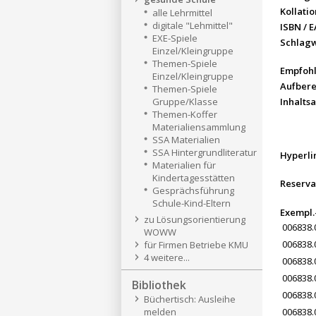
Kollatio
alle Lehrmittel
digitale "Lehmittel"
ISBN / 
EXE-Spiele
Schlag
Einzel/Kleingruppe
Themen-Spiele
Empfohl
Einzel/Kleingruppe
Aufbere
Themen-Spiele
Gruppe/Klasse
Inhalts
Themen-Koffer
Materialiensammlung
SSA Materialien
SSA Hintergrundliteratur
Hyperli
Materialien für
Kindertagesstätten
Reserva
Gesprächsführung
Schule-Kind-Eltern
Exempl.
zu Lösungsorientierung
006838.
WOWW
006838.
für Firmen Betriebe KMU
4 weitere...
006838.
006838.
Bibliothek
006838.
Büchertisch: Ausleihe
melden
006838.